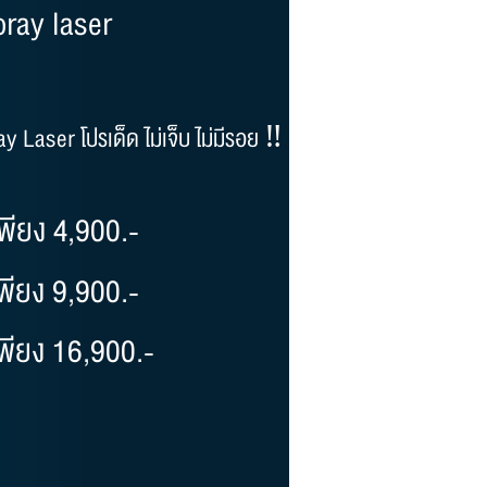
oray laser
ay Laser โปรเด็ด ไม่เจ็บ ไม่มีรอย ‼
เพียง 4,900.-
พียง 9,900.-
พียง 16,900.-