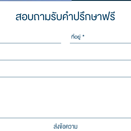
สอบถามรับคำปรึกษาฟรี
ส่งข้อความ