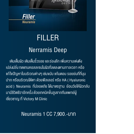
FILLER
Nerramis Deep
เติมเต็มผิว เติมเต็มริ้วรอย และร่องลึก เพิ่มความเต่งตึง
เปล่งปลั่ง ทดแทนคอลลเจนในผิวที่ลดลงตามกาลเวลา หรือ
แก้ไขปัญหาใบบริเวณต่างๆ เช่นขมับ แก้มตอบ รอยย่นที่ที่มุม
ปาก หรือบริเวณใต้ตา ด้วยฟีลเลอร์ หรือ HA ( Hyaluronic
acid )
Neuramis
ที่ปลอดภัย ได้มาตรฐาน ย้อนวัยให้ผิวกลับ
มามีชีวิตชีวาอีกครั้ง ด้วยเทคนิคขั้นสูงจากทีมแพทย์ผู้
เชี่ยวชาญ ที่ Victory M Clinic
Neuramis 1 CC 7,900.-บาท