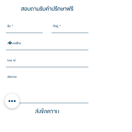
สอบถามรับคำปรึกษาฟรี
ส่งข้อความ