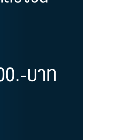
สองชั้น
00.-บาท