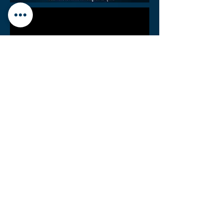
VICTORY M CLINIC
1,3/1-4 อาคารวิคตอรี่คอนเนอร์ ถนนพญาไท แขวงพญาไท
เขตราชเวที กรุงเทพฯ 10400
โทร.​ 090-997-2772
Created by : RABBITANDJOHN Company