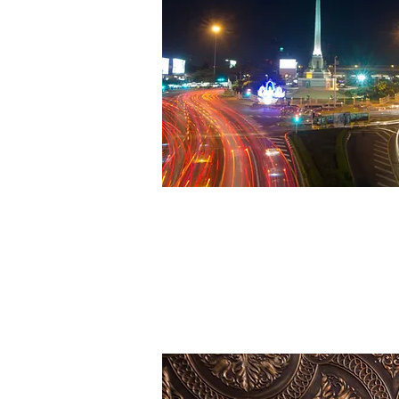
M #MONUMENT
งงใช่มั้ยคะว่าทำไม M ตัวแรกถึงแปลว่าอนุสาวรีย
เพราะ Victory M Clinic ของเราตั้งอยู่ในทำเ
ใจกลางกรุงเทพอย่างสถานีอนุสาวรีย์ชัยสมรภูม