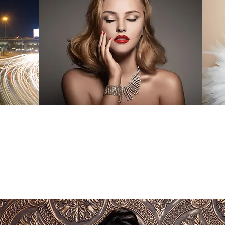
M #MOMENT
M #
แปลว่าช่วงเวลา เมื่อเอามาอ่านรวมๆกับ Victory ก็จะ
์ ก็
แปลว่าค
กลายเป็นคำที่สตรองและมีความหมายลึกซึ้งทันที นั่นก็
ลทอง
ความนก 
คือ “Victory Moment ช่วงเวลาของชัยชนะ”
ิ
ใครๆก็ต