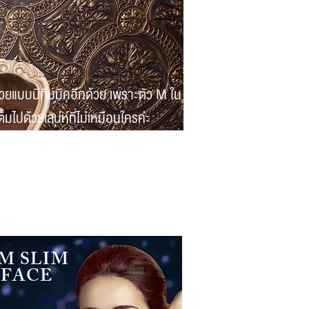
บบมีกิมมิคอีกด้วย เพราะตัว M ใน
ปด้วยเสน่ห์ที่ไม่เหมือนใครค่ะ
M SLIM
FACE